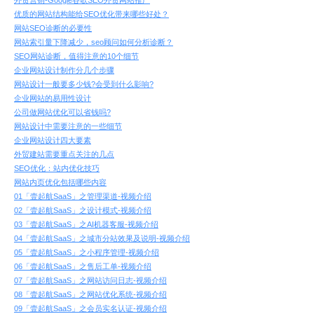
外贸营销-Google谷歌SEO外贸网站推广
优质的网站结构能给SEO优化带来哪些好处？
网站SEO诊断的必要性
网站索引量下降减少，seo顾问如何分析诊断？
SEO网站诊断，值得注意的10个细节
企业网站设计制作分几个步骤
网站设计一般要多少钱?会受到什么影响?
企业网站的易用性设计
公司做网站优化可以省钱吗?
网站设计中需要注意的一些细节
企业网站设计四大要素
外贸建站需要重点关注的几点
SEO优化：站内优化技巧
网站内页优化包括哪些内容
01「壹起航SaaS」之管理渠道-视频介绍
02「壹起航SaaS」之设计模式-视频介绍
03「壹起航SaaS」之AI机器客服-视频介绍
04「壹起航SaaS」之城市分站效果及说明-视频介绍
05「壹起航SaaS」之小程序管理-视频介绍
06「壹起航SaaS」之售后工单-视频介绍
07「壹起航SaaS」之网站访问日志-视频介绍
08「壹起航SaaS」之网站优化系统-视频介绍
09「壹起航SaaS」之会员实名认证-视频介绍