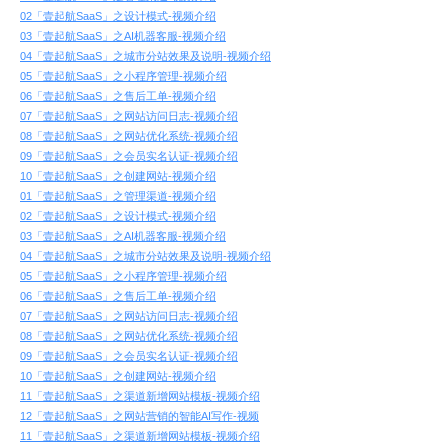
02「壹起航SaaS」之设计模式-视频介绍
03「壹起航SaaS」之AI机器客服-视频介绍
04「壹起航SaaS」之城市分站效果及说明-视频介绍
05「壹起航SaaS」之小程序管理-视频介绍
06「壹起航SaaS」之售后工单-视频介绍
07「壹起航SaaS」之网站访问日志-视频介绍
08「壹起航SaaS」之网站优化系统-视频介绍
09「壹起航SaaS」之会员实名认证-视频介绍
10「壹起航SaaS」之创建网站-视频介绍
01「壹起航SaaS」之管理渠道-视频介绍
02「壹起航SaaS」之设计模式-视频介绍
03「壹起航SaaS」之AI机器客服-视频介绍
04「壹起航SaaS」之城市分站效果及说明-视频介绍
05「壹起航SaaS」之小程序管理-视频介绍
06「壹起航SaaS」之售后工单-视频介绍
07「壹起航SaaS」之网站访问日志-视频介绍
08「壹起航SaaS」之网站优化系统-视频介绍
09「壹起航SaaS」之会员实名认证-视频介绍
10「壹起航SaaS」之创建网站-视频介绍
11「壹起航SaaS」之渠道新增网站模板-视频介绍
12「壹起航SaaS」之网站营销的智能AI写作-视频
11「壹起航SaaS」之渠道新增网站模板-视频介绍