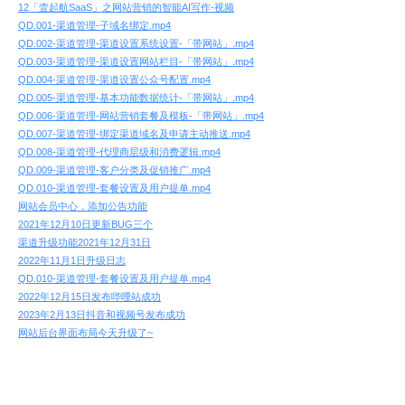
12「壹起航SaaS」之网站营销的智能AI写作-视频
QD.001-渠道管理-子域名绑定.mp4
QD.002-渠道管理-渠道设置系统设置-「带网站」.mp4
QD.003-渠道管理-渠道设置网站栏目-「带网站」.mp4
QD.004-渠道管理-渠道设置公众号配置.mp4
QD.005-渠道管理-基本功能数据统计-「带网站」.mp4
QD.006-渠道管理-网站营销套餐及模板-「带网站」.mp4
QD.007-渠道管理-绑定渠道域名及申请主动推送.mp4
QD.008-渠道管理-代理商层级和消费逻辑.mp4
QD.009-渠道管理-客户分类及促销推广.mp4
QD.010-渠道管理-套餐设置及用户提单.mp4
网站会员中心，添加公告功能
2021年12月10日更新BUG三个
渠道升级功能2021年12月31日
2022年11月1日升级日志
QD.010-渠道管理-套餐设置及用户提单.mp4
2022年12月15日发布哔哩站成功
2023年2月13日抖音和视频号发布成功
网站后台界面布局今天升级了~