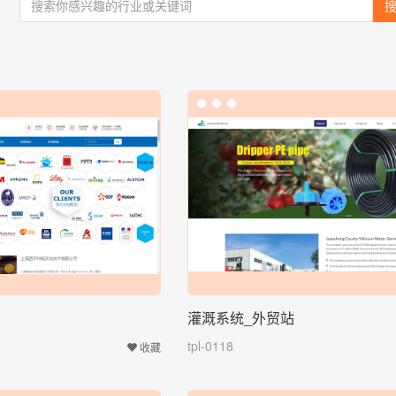
灌溉系统_外贸站
tpl-0118
收藏