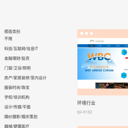
模版类别
不限
科技/互联网/信息IT
金融理财/投资
门窗/卫浴/照明
房产/家居装修/室内设计
服装时尚/珠宝
学校/培训机构
环境行业
设计/传媒/平面
tpl-0132
婚纱摄影/婚庆策划
器械/健康医疗