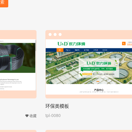
搜索
环保类模板
tpl-0080
收藏