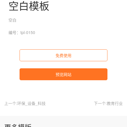
空白模板
空白
编号：tpl-0150
免费使用
预览网站
上一个:环保_设备_科技
下一个:教育行业
更多模版